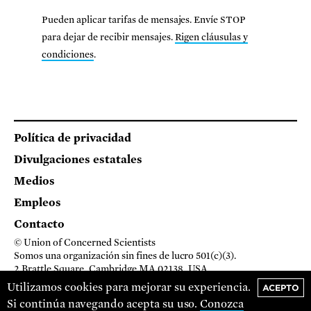
Pueden aplicar tarifas de mensajes. Envíe STOP
para dejar de recibir mensajes.
Rigen cláusulas y
condiciones
.
Footer
Política de privacidad
Divulgaciones estatales
Medios
Empleos
Contacto
© Union of Concerned Scientists
Somos una organización sin fines de lucro 501(c)(3).
2 Brattle Square, Cambridge MA 02138, USA
(617) 301-8000
Utilizamos cookies para mejorar su experiencia.
ACEPTO
Si continúa navegando acepta su uso.
Conozca