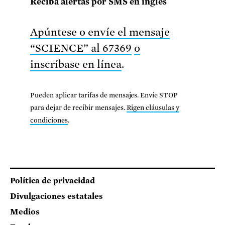
Reciba alertas por SMS en inglés
Apúntese o envíe el mensaje
“SCIENCE” al 67369
o
inscríbase en línea
.
Pueden aplicar tarifas de mensajes. Envíe STOP
para dejar de recibir mensajes.
Rigen cláusulas y
condiciones
.
Footer
Política de privacidad
Divulgaciones estatales
Medios