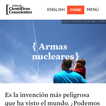
Skip
ENGLISH
MENÚ
DONE
to
main
LUCY NICHOLSON/REUTERS
content
Armas
nucleares
Es la invención más peligrosa
que ha visto el mundo. ¿Podemos