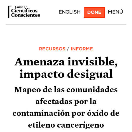
Skip
ENGLISH
MENÚ
DONE
to
main
content
RECURSOS
/
INFORME
Amenaza invisible,
impacto desigual
Mapeo de las comunidades
afectadas por la
contaminación por óxido de
etileno cancerígeno