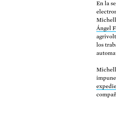
En la s
electro
Michell
Ángel 
agrivol
los tra
automati
Michell
impune—
expedi
compañí