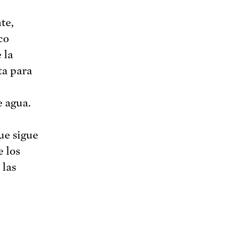
te,
co
 la
ta para
e agua.
ue sigue
e los
 las