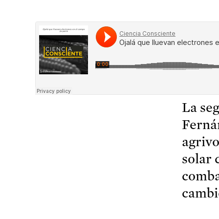
La seg
Fernán
agrivo
solar 
comba
cambio