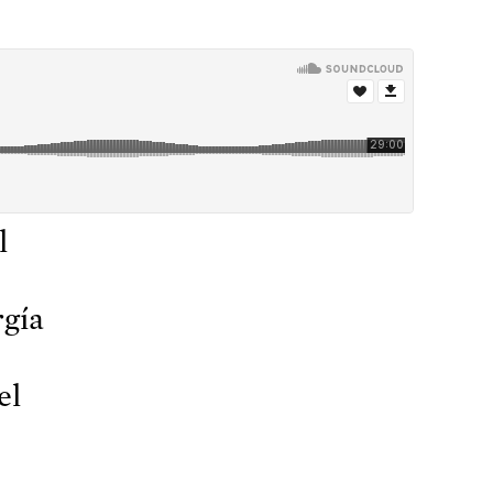
l
rgía
el