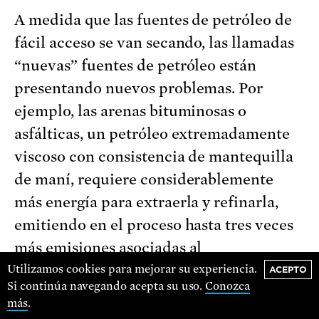
A medida que las fuentes de petróleo de
fácil acceso se van secando, las llamadas
“nuevas” fuentes de petróleo están
presentando nuevos problemas. Por
ejemplo, las arenas bituminosas o
asfálticas, un petróleo extremadamente
viscoso con consistencia de mantequilla
de maní, requiere considerablemente
más energía para extraerla y refinarla,
emitiendo en el proceso hasta tres veces
más emisiones asociadas al
calentamiento global que el petróleo
Utilizamos cookies para mejorar su experiencia.
ACEPTO
Si continúa navegando acepta su uso.
Conozca
convencional.
más
.